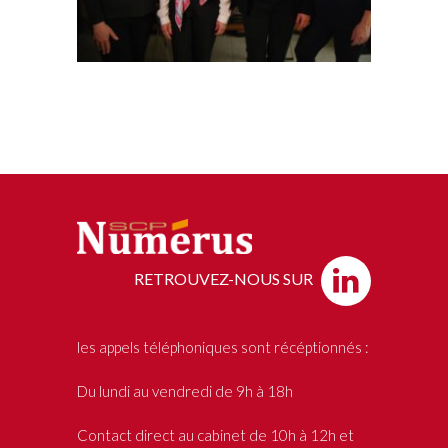
RETROUVEZ-NOUS SUR
les appels téléphoniques sont récéptionnés :
Du lundi au vendredi de 9h à 18h
Contact direct au cabinet de 10h à 12h et